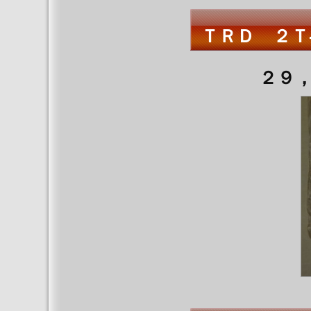
ＴＲＤ ２Ｔ
２９，