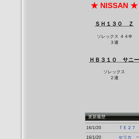
★ NISSAN ★
ＳＨ１
３０ Ｚ
ソレックス ４４Φ
３連
ＨＢ３１０ サニ
ソレックス
２連
更新履歴
16/1/20
ＴＥ２７
16/1/20
セリカ 