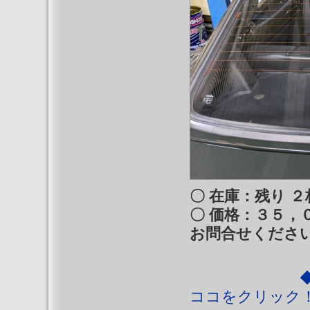
〇 在庫：残り ２
〇 価格：３５，
お問合せくださ
◆◆ ココ
ココをクリック！