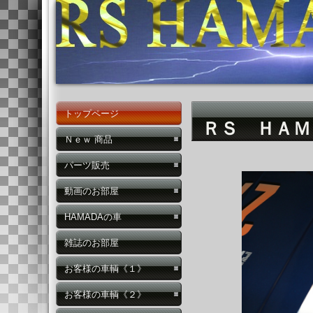
トップページ
ＲＳ ＨＡＭ
Ｎｅｗ 商品
パーツ販売
動画のお部屋
HAMADAの車
雑誌のお部屋
お客様の車輌《１》
お客様の車輌《２》