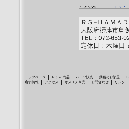
15/12/26
ＴＥ２７
15/12/26
セリカ 
ＲＳ−ＨＡＭＡＤ
15/10/26
ＴＥ２７ 
大阪府摂津市鳥
15/9/2
ホイール修
TEL：072-653-0
15/8/16
ＴＡ２２
定休日：木曜日 
15/4/7
ＴＥ２７ 
15/3/23
動画ＵＰ
15/3/3
動画 ＵＰ
トップページ
Ｎｅｗ 商品
パーツ販売
動画のお部屋
H
15/2/27
動画(中山
店舗情報
アクセス
オススメ商品
お問合わせ
リンク
15/2/14
メッキ加工
15/2/14
ＴＥ２７新
15/1/11
ＴＥ２７新
14/11/7
ＴＥ２７・
14/11/1
ＴＥ２７新