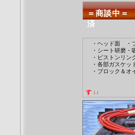
＝商談中
済
・ヘッド面 ・ブ
・シート研磨・吸
・ピストンリング
・各部ガスケット
・ブロック＆オイ
↓↓ 写真
す ↓↓