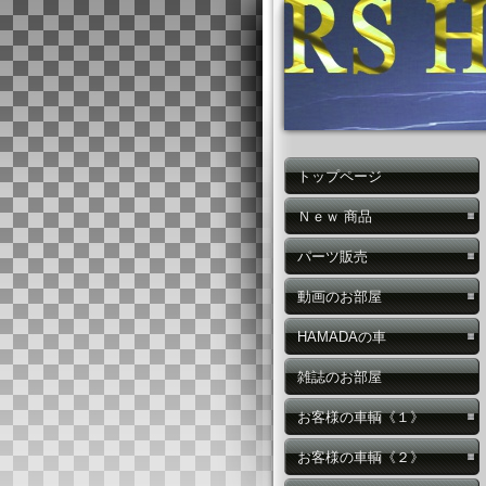
トップページ
Ｎｅｗ 商品
パーツ販売
動画のお部屋
HAMADAの車
雑誌のお部屋
お客様の車輌《１》
お客様の車輌《２》