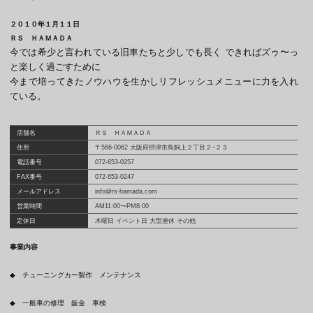
２０１０年１月１１日
ＲＳ ＨＡＭＡＤＡ
今では希少と言われている旧車たちと少しでも長く できればズゥ〜っ
と楽しく過ごすために
今まで培ってきたノウハウを生かしリフレッシュメニューに力を入れ
ている。
店舗名
ＲＳ ＨＡＭＡＤＡ
住所
〒566-0062 大阪府摂津市鳥飼上２丁目２−２３
電話番号
072-653-0257
FAX番号
072-653-0247
メールアドレス
info@rs-hamada.com
営業時間
AM11:00〜PM8:00
定休日
木曜日 イベント日 大型連休 その他
事業内容
◆ チューニングカー製作 メンテナンス
◆ 一般車の修理 鈑金 車検