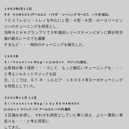
１９８２年1月１１日
ＲＳ ＨＡＭＡＤＡ (アールエス ハマダ ・ レーシング サービス ハマダ) 設立。
ＴＥ２７レビン・トレノを中心にＬ型・Ａ型・Ｋ型・ロータリーエン
ジンのチューニングを得意とし、
当時ＮＣＨＫグランプリで３年連続シリーズチャンピオンに輝き同主
催の耐久レースでも優勝
するなど・・・独自のチューニングを確立した。
１９９２年
Ｓｉｌｈｏｕｅｔｔｅ Ｍａｇｉｃ (シルエット マジック) 設立。
お客様が集う場所・・・そして、もっと幅広いチューニングを・・・
と考えシルエットマジックを設
立。ここでは、ＧＴ‐Ｒ・シルビア・１８０ＳＸ等ターボチューニング
を得意としていた。
２００１年１１月 １１日
Ｓｉｌｈｏｕｅｔｔｅ Ｍａｇｉｃ ｂｙ ＲＳ ＨＡＭＡＤＡ
(シルエット マジック バイ アールエス ハマダ) 誕生
２店舗を合併し、それぞれ得意としていた事に加え、より一層良い車
造りを・・・と考え現実に
してきた。