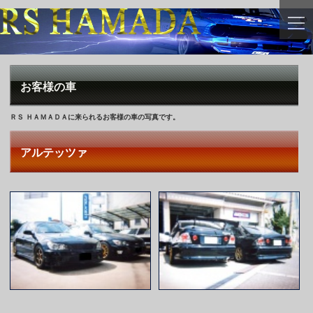
togg
navi
お客様の車
ＲＳ ＨＡＭＡＤＡに来られるお客様の車の写真です。
アルテッツァ